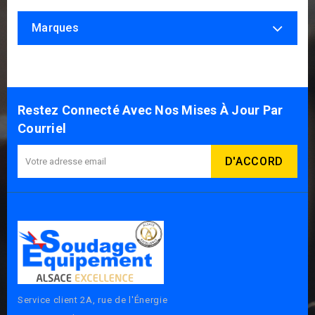
Marques
Restez Connecté Avec Nos Mises À Jour Par
Courriel
Service client 2A, rue de l'Énergie