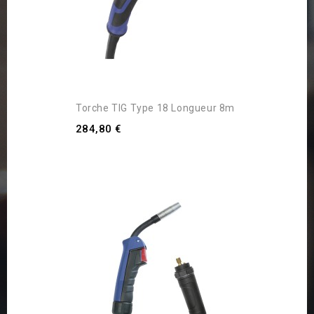
Torche TIG Type 18 Longueur 8m
284,80 €