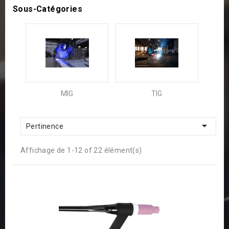
Sous-Catégories
MIG
TIG

Pertinence
Affichage de 1-12 of 22 élément(s)