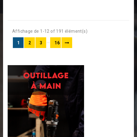
Affichage de 1-12 of 191 élément(s)
…
1
2
3
16