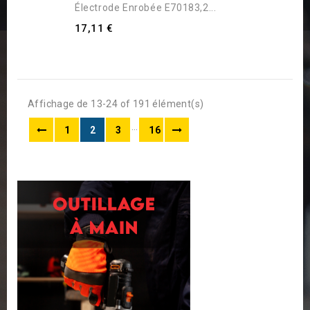
Électrode Enrobée E70183,2...
17,11 €
Affichage de 13-24 of 191 élément(s)
…
1
2
3
16