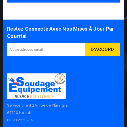
Restez Connecté Avec Nos Mises À Jour Par
Courriel
Service client 2A, rue de l'Énergie
67720 Hoerdt
03 90 22 25 35