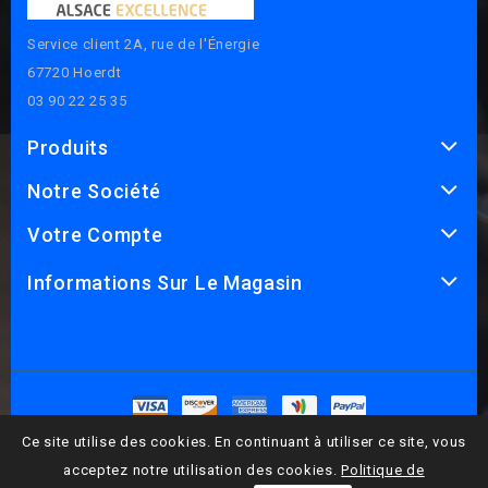
Service client 2A, rue de l'Énergie
67720 Hoerdt
03 90 22 25 35
Produits
Notre Société
Votre Compte
Informations Sur Le Magasin
© 2026 - Logiciel de commerce électronique par PrestaShop™
Ce site utilise des cookies. En continuant à utiliser ce site, vous
acceptez notre utilisation des cookies.
Politique de