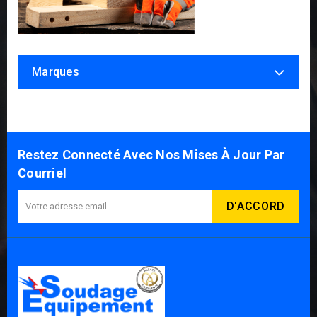
Marques
Restez Connecté Avec Nos Mises À Jour Par
Courriel