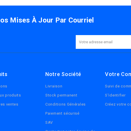
s Mises À Jour Par Courriel
its
Notre Société
Votre Co
ions
Livraison
Suivi de com
ux produits
Stock permanent
S'identifier
res ventes
Conditions Générales
Créez votre 
Paiement sécurisé
SAV