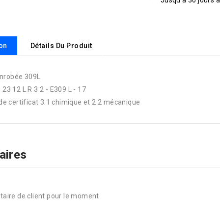
Jusqu’à 30 jours a
ion
Détails Du Produit
enrobée 309L
E 23 12 L R 3 2 - E309 L - 17
e certificat 3.1 chimique et 2.2 mécanique
aires
aire de client pour le moment