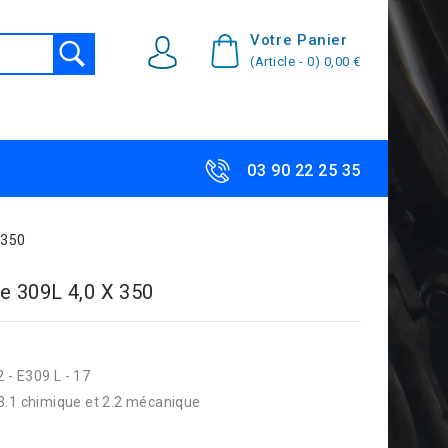
Votre Panier
(Article - 0)
0,00 €
03 90 22 25 35
 350
e 309L 4,0 X 350
2 - E309 L - 17
3.1 chimique et 2.2 mécanique