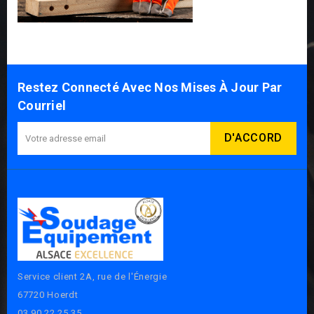
Restez Connecté Avec Nos Mises À Jour Par
Courriel
Service client 2A, rue de l'Énergie
67720 Hoerdt
03 90 22 25 35