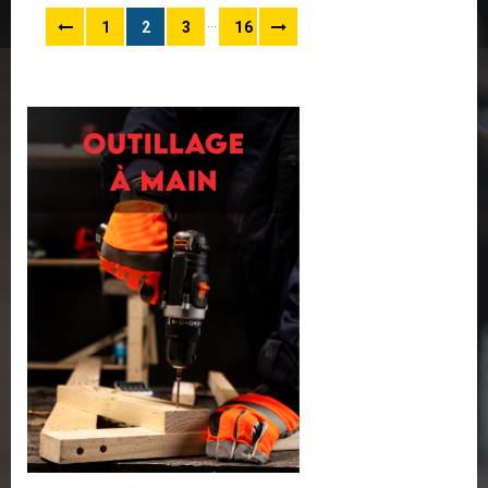
…
1
2
3
16