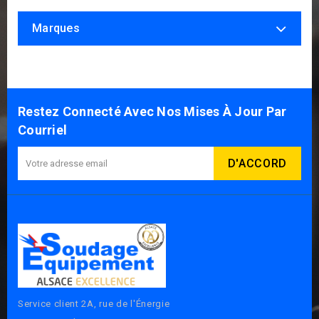
Marques
Restez Connecté Avec Nos Mises À Jour Par
Courriel
Service client 2A, rue de l'Énergie